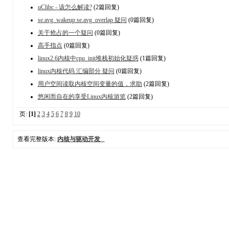
uClibc - 该怎么解读?
(2篇回复)
se.avg_wakeup se.avg_overlap 疑问
(0篇回复)
关于抢占的一个疑问
(0篇回复)
高手指点
(0篇回复)
linux2.6内核中cpu_init堆栈初始化疑惑
(1篇回复)
linux内核代码 汇编部分 疑问
(0篇回复)
用户空间读取内核空间变量的值，求助
(2篇回复)
悠闲而自在的享受Linux内核游览
(2篇回复)
页:
[1]
2
3
4
5
6
7
8
9
10
查看完整版本:
内核与驱动开发