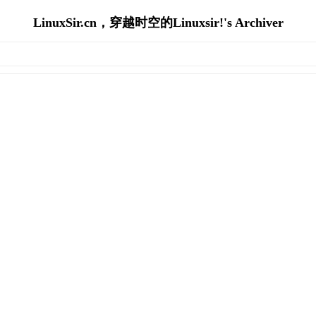
LinuxSir.cn，穿越时空的Linuxsir!'s Archiver