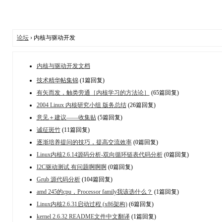
论坛
› 内核与驱动开发
内核与驱动开发文档
技术精华帖集锦
(1篇回复)
有矢而发，触类旁通［内核学习的方法论］
(65篇回复)
2004 Linux 内核研究小组 版务总结
(26篇回复)
意见＋建议——收集贴
(5篇回复)
诚征斑竹
(11篇回复)
逐渐培养提问的技巧，提高交流效率
(0篇回复)
Linux内核2.6.14源码分析-双向循环链表代码分析
(0篇回复)
I2C驱动测试 有问题啊啊啊
(0篇回复)
Grub 源代码分析
(104篇回复)
amd 245的cpu，Processor family我该选什么？
(1篇回复)
Linux内核2.6.31启动过程 (x86架构)
(6篇回复)
kernel 2.6.32 README文件中文翻译
(1篇回复)