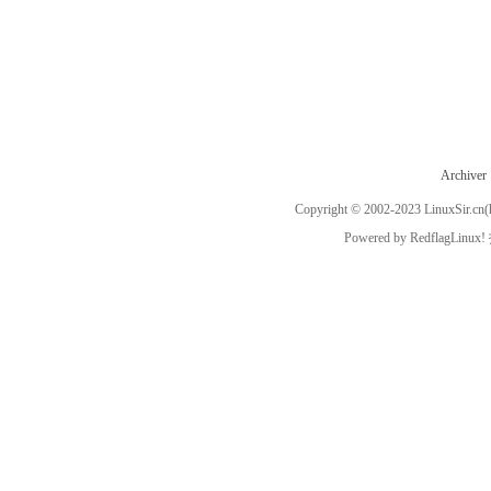
Archiver
Copyright © 2002-2023
LinuxSir.cn
(
Powered by
RedflagLinux!