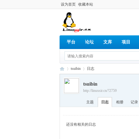
设为首页
收藏本站
平台
论坛
文库
项目
tsuibin
日志
tsuibin
http://linuxsir.cn/?2759
Lin
›
›
主题
日志
相册
记录
还没有相关的日志