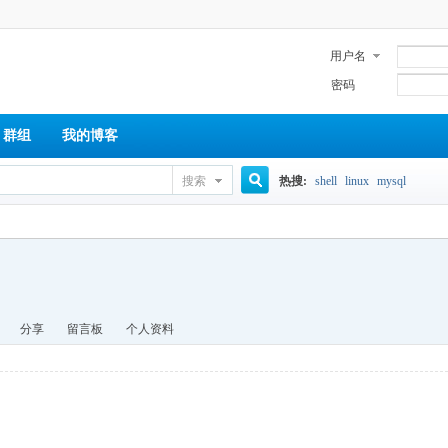
用户名
密码
群组
我的博客
搜索
热搜:
shell
linux
mysql
搜
索
分享
留言板
个人资料