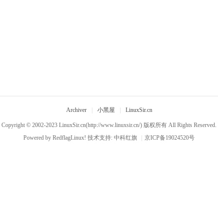
Archiver
|
小黑屋
|
LinuxSir.cn
Copyright © 2002-2023
LinuxSir.cn
(http://www.linuxsir.cn/) 版权所有 All Rights Reserved.
Powered by
RedflagLinux!
技术支持:
中科红旗
|
京ICP备19024520号