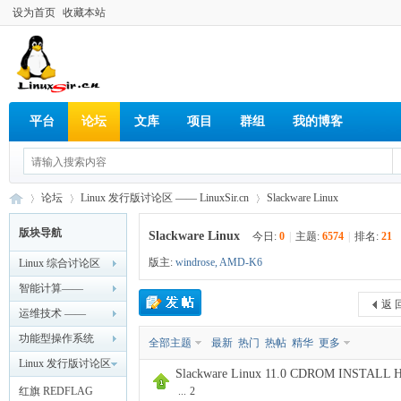
设为首页
收藏本站
平台
论坛
文库
项目
群组
我的博客
论坛
Linux 发行版讨论区 —— LinuxSir.cn
Slackware Linux
版块导航
Slackware Linux
今日:
0
|
主题:
6574
|
排名:
21
版主:
windrose
,
AMD-K6
Linux 综合讨论区
Lin
»
›
›
—— LinuxSir.cn
智能计算——
返 
LinuxSir.cn
运维技术 ——
LinuxSir.cn
功能型操作系统
全部主题
最新
热门
热帖
精华
更多
—— LinuxSir.cn
Linux 发行版讨论区
Slackware Linux 11.0 CDROM INS
—— LinuxSir.cn
红旗 REDFLAG
...
2