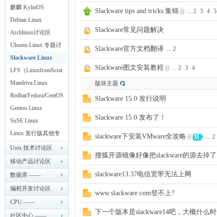
Linux
麒麟 KylinOS
Slackware tips and tricks 集锦
...
2
3
4
5
Debian Linux
ux
Slackware常见问题解决
Archlinux讨论区
Ubuntu Linux 专题讨
Slackware官方文档翻译
...
2
论
Slackware Linux
Slackware图文安装教程
...
2
3
4
LFS（LinuxfromScrat
ch）
Mandriva Linux
版块主题
Redhat/Fedora/CentOS
Slackware 15.0 发行说明
Linux
Gentoo Linux
Slackware 15.0 发布了！
SuSE Linux
Sir.
Linux 发行版其他专
slackware下安装VMware全攻略
...
2
题
Unix 技术讨论区
搜狐开源镜像好像把slackware的源去掉了
—— LinuxSir.cn
移动产品讨论区
slackware13.37电信宽带无法上网
—— LinuxSir.cn
数据库 ——
LinuxSir.cn
编程开发讨论区
www.slackware.com登不上?
—— LinuxSir.cn
CPU ——
下一个版本是slackware14吧，大概什
LinuxSir.cn
社区中心 ——